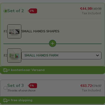
€44.98
€49.98
Set of 2
10%
Tax Included.
#1
SMALL HANDS SHAPES
#2
+ kostenloser Versand
Set of 3
€63.72
€74.97
15%
Tax Included.
3 books of your choice
+ free shipping