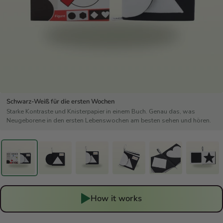
30-DAY RETURN POLICY
Not 100% satisfied? You can return your items within 30 days of
purchase to receive a refund or exchange.
Schwarz-Weiß für die ersten Wochen
Starke Kontraste und Knisterpapier in einem Buch. Genau das, was
Neugeborene in den ersten Lebenswochen am besten sehen und hören.
How it works