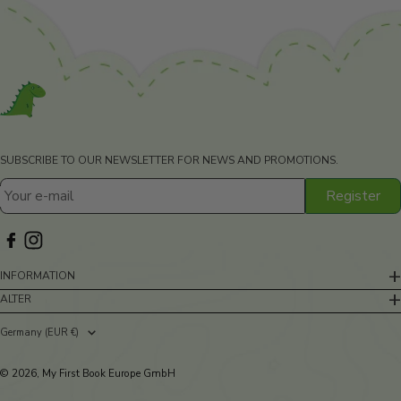
SUBSCRIBE TO OUR NEWSLETTER FOR NEWS AND PROMOTIONS.
Register
Your e-mail
INFORMATION
ALTER
Germany (EUR €)
Country/region
© 2026, My First Book Europe GmbH