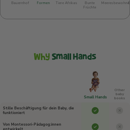
Bauernhof
Formen
Tiere Afrikas
Bunte
Meeresbewohne
E
Früchte
Why
Small Hands
Other
baby
Small Hands
books
Stille Beschäftigung für dein Baby, die
funktioniert
Von Montessori-Pädagog:innen
entwickelt